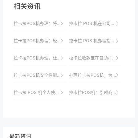
相关资讯
拉卡拉POS机办理：将支付变得更加简单便捷
拉卡拉 POS 机在公司收款流程中的优化
拉卡拉POS机办理：轻松打造便捷支付环境
拉卡拉 POS 机办理指南：全流程与要点深度解析总结超全面
拉卡拉POS机办理，让您的收款无缝对接
拉卡拉收款宝在自助打印支付的收款应用优势
拉卡拉POS机安全性能揭秘，守护每一笔交易安全
办理拉卡拉POS机，为您的店铺带来更多机遇
拉卡拉 POS 机个人使用的便捷支付体验
拉卡拉POS机：引领商业支付新时代，创造无限可能
最新资讯