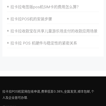
拉卡拉电签版pos机SIM卡的费用怎么算？
拉卡拉POS机的安装步骤
拉卡拉收款宝在共享儿童游乐场支付的收款应用场景
拉卡拉 POS 机硬件与稳定性的紧密关系​
拉卡拉POS机官网在线申请,费率低至0.38%,全国发货,顺丰包邮,个
人及企业皆可办理.