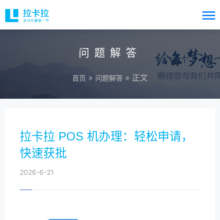
问题解答
»
» 正文
首页
问题解答
拉卡拉 POS 机办理：轻松申请，
快速获批
2026-6-21