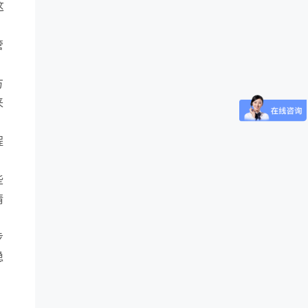
这
、
管
方
来
程
些
请
步
稳