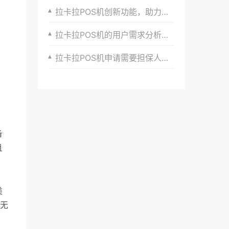
拉卡拉POS机创新功能，助力商家提升经营效率
拉卡拉POS机的用户需求分析与产品创新方向
拉卡拉POS机申请需要担保人吗？
备
且
类
件无