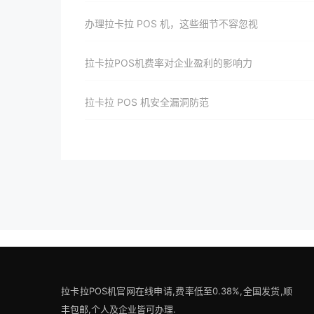
办理拉卡拉 POS 机，这些细节不容忽视
拉卡拉POS机费率对企业盈利的影响力
拉卡拉 POS 机安全漏洞防范
拉卡拉POS机官网在线申请,费率低至0.38%,全国发货,顺
丰包邮,个人及企业皆可办理.