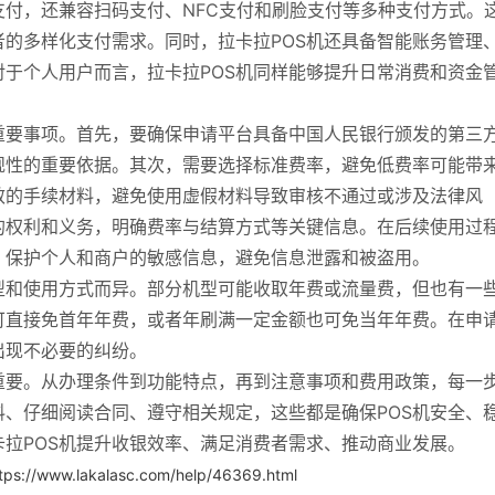
支付，还兼容扫码支付、NFC支付和刷脸支付等多种支付方式。
的多样化支付需求。同时，拉卡拉POS机还具备智能账务管理
于个人用户而言，拉卡拉POS机同样能够提升日常消费和资金
重要事项。首先，要确保申请平台具备中国人民银行颁发的第三
规性的重要依据。其次，需要选择标准费率，避免低费率可能带
效的手续材料，避免使用虚假材料导致审核不通过或涉及法律风
的权利和义务，明确费率与结算方式等关键信息。在后续使用过
，保护个人和商户的敏感信息，避免信息泄露和被盗用。
型和使用方式而异。部分机型可能收取年费或流量费，但也有一
可直接免首年年费，或者年刷满一定金额也可免当年年费。在申
出现不必要的纠纷。
重要。从办理条件到功能特点，再到注意事项和费用政策，每一
、仔细阅读合同、遵守相关规定，这些都是确保POS机安全、
拉POS机提升收银效率、满足消费者需求、推动商业发展。
tps://www.lakalasc.com/help/46369.html