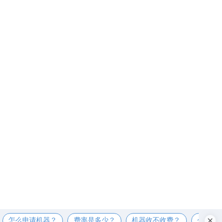
怎么申请机器？
费率是多少？
机器收不收费？
个人可