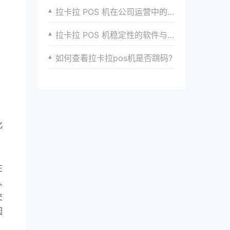
拉卡拉 POS 机在公司运营中的优势
拉卡拉 POS 机稳定性的软件与硬件保障
如何查看拉卡拉pos机是否跳码?
化
。
在
人
交
因