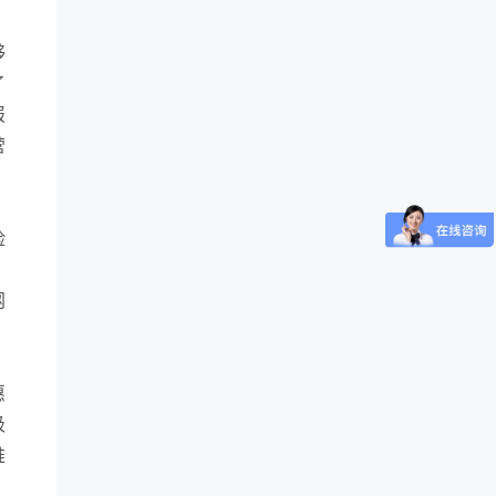
够
了
报
营
险
，
网
惠
吸
推