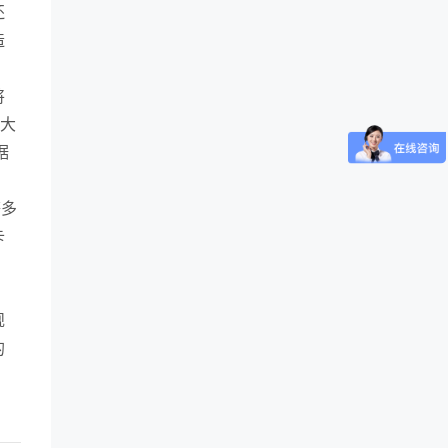
还
造
将
价大
据
等多
卡
利
规
的