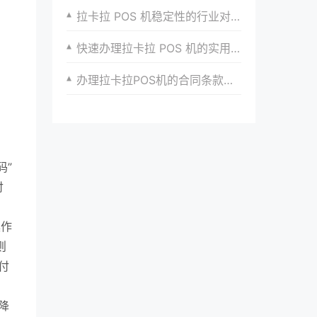
拉卡拉 POS 机稳定性的行业对比
快速办理拉卡拉 POS 机的实用技巧分享超干货
办理拉卡拉POS机的合同条款解读
码”
付
操作
则
付
降