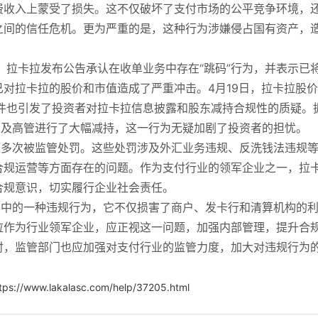
费收入上蒙受了损失。这不仅破坏了支付市场的公平竞争环境，
之间的信任危机。更为严重的是，这种行为涉嫌侵占国有资产，
年，拉卡拉发布公告承认在收单业务中存在“跳码”行为，并表示已
对拉卡拉的股价和市值造成了严重冲击。4月19日，拉卡拉股
件也引发了投资者对拉卡拉信息披露和股东减持合规性的质疑。
东及高管进行了大幅减持，这一行为无疑加剧了投资者的担忧。
题多次被监管处罚。这些处罚涉及外汇业务违规、反洗钱法违规
合规运营等方面存在的问题。作为支付行业的领军企业之一，拉
合规意识，切实履行企业社会责任。
行业中的一种违规行为，它不仅损害了商户、发卡行和清算机构的
拉作为行业领军企业，应正视这一问题，加强内部管理，提升合
时，监管部门也应加强对支付行业的监管力度，加大对违规行为
tps://www.lakalasc.com/help/37205.html