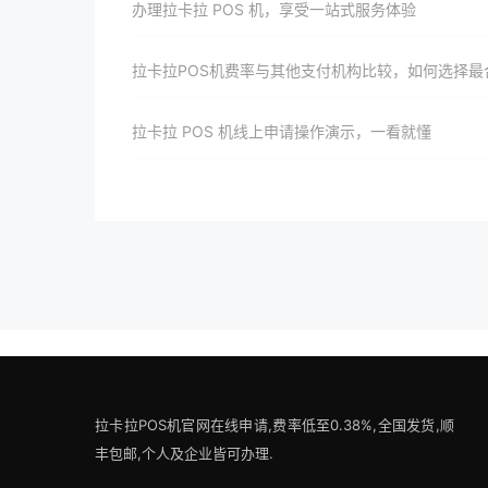
办理拉卡拉 POS 机，享受一站式服务体验
拉卡拉POS机费率与其他支付机构比较，如何选择最合适的合作方
拉卡拉 POS 机线上申请操作演示，一看就懂
拉卡拉POS机官网在线申请,费率低至0.38%,全国发货,顺
丰包邮,个人及企业皆可办理.