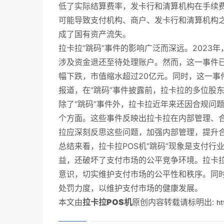
低了实际结算费率，发卡行和清算机构在手续
可能导致支付机构、商户、发卡行和清算机构
成了国有资产流失。
拉卡拉“跳码”事件的影响广泛而深远。2023
涉及资金退还至待处理账户。然而，这一事件已
幅下跌，市值缩水超过20亿元。同时，这一事
报道，在“跳码”事件披露前，拉卡拉的多位股
除了“跳码”事件外，拉卡拉近年来还因合规问
个方面。这些事件反映出拉卡拉在内部管理、
拉应深刻反思这些问题，加强内部管理，提升
总结来看，拉卡拉POS机“跳码”现象是支付
益，还破坏了支付市场的公平竞争环境。拉卡
意识，切实维护支付市场的公平性和秩序。同
处罚力度，以维护支付市场的健康发展。
本文由
拉卡拉POS机
原创内容转载请标明出:
ht