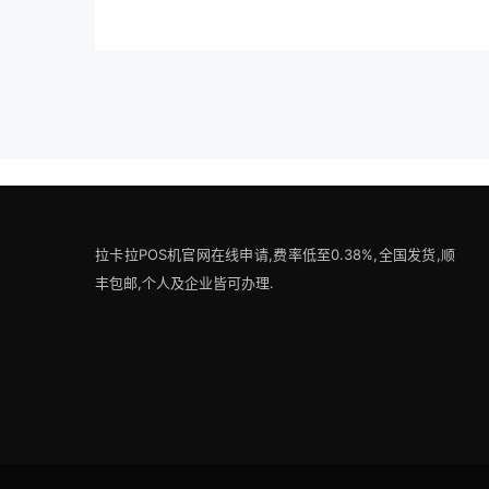
拉卡拉POS机官网在线申请,费率低至0.38%,全国发货,顺
丰包邮,个人及企业皆可办理.