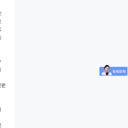
使
只
客
的
户
信
、
理更
月
提