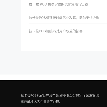
拉卡拉 POS 机稳定性的优化策略与实践
拉卡拉POS机到账时间优化攻略，助你更快收款
拉卡拉POS机跳码对用户权益的损害
拉卡拉POS机官网在线申请,费率低至0.38%,全国发货,顺
丰包邮,个人及企业皆可办理.