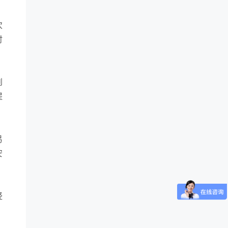
次
时
到
提
易
安
轻