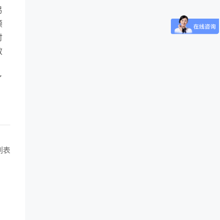
易
顾
时
效
了
列表