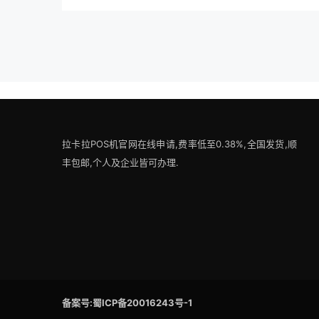
拉卡拉POS机官网在线申请,费率低至0.38%,全国发货,顺
丰包邮,个人及企业皆可办理.
备案号:蜀ICP备20016243号-1