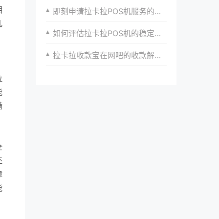
相
即刻申请拉卡拉POS机服务的步骤
几
如何评估拉卡拉POS机的稳定性？
，
拉卡拉收款宝在网吧的收款解决方案
拉
能
满
全
还
障
能