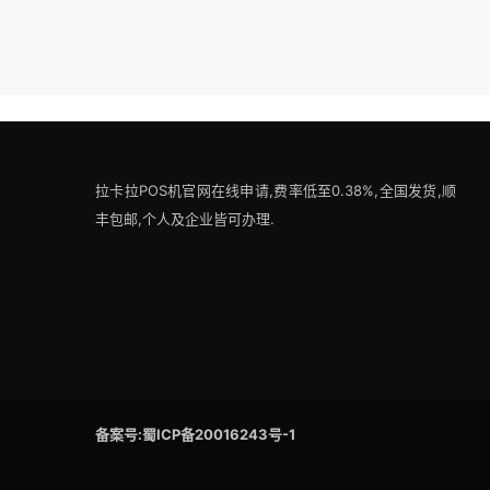
拉卡拉POS机官网在线申请,费率低至0.38%,全国发货,顺
丰包邮,个人及企业皆可办理.
备案号:蜀ICP备20016243号-1