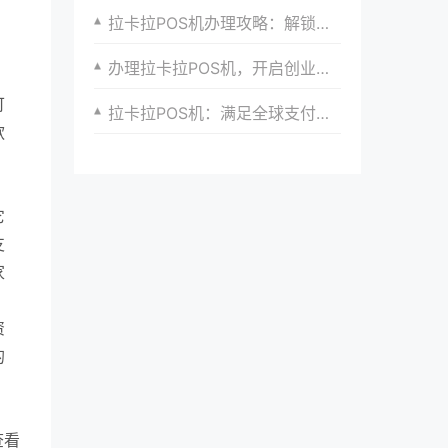
拉卡拉POS机办理攻略：解锁更多支付选择
办理拉卡拉POS机，开启创业之门，实现财富梦想
可
拉卡拉POS机：满足全球支付需求的新选择
款
它
支
家
资
的
查看