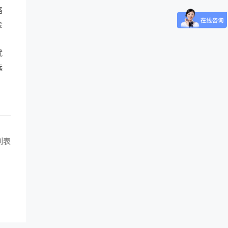
略
金
就
选
列表