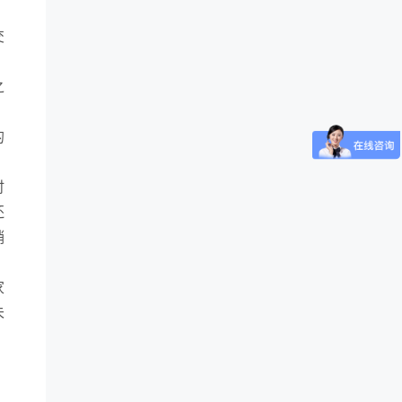
。
交
之
，
的
时
还
销
家
未
，