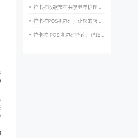
拉卡拉收款宝在共享老年护理服务支付的收款便捷方式
拉卡拉POS机办理，让您的店铺接受更多支付方式
拉卡拉 POS 机办理指南：详细步骤，一看就会
今
璨
的
支
商
贵