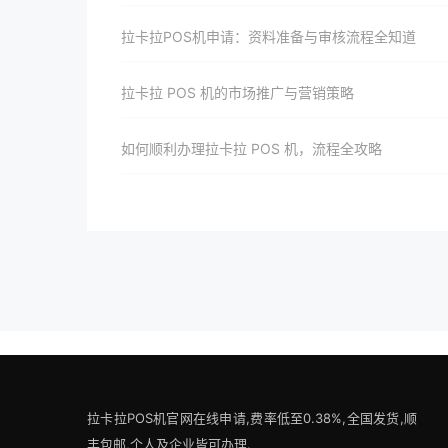
拉卡拉POS机申请：资料准备与审核流程全知道
拉卡拉 POS 机的市场推广与营销策略
如何顺利办理拉卡拉 POS 机，流程全攻略
拉卡拉POS机官网在线申请,费率低至0.38%,全国发货,顺
丰包邮,个人及企业皆可办理.