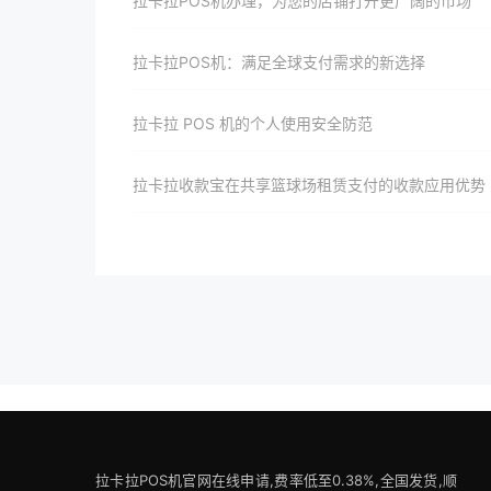
拉卡拉POS机办理，为您的店铺打开更广阔的市场
拉卡拉POS机：满足全球支付需求的新选择
拉卡拉 POS 机的个人使用安全防范
拉卡拉收款宝在共享篮球场租赁支付的收款应用优势
拉卡拉POS机官网在线申请,费率低至0.38%,全国发货,顺