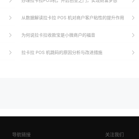
办理拉卡拉POS机，开启创业之门，实现财富梦想
从数据解读拉卡拉 POS 机对商户客户粘性的提升作用
为何说拉卡拉收款宝是小微商户的福音
拉卡拉 POS 机跳码的原因分析与改进措施
导航链接
关注我们