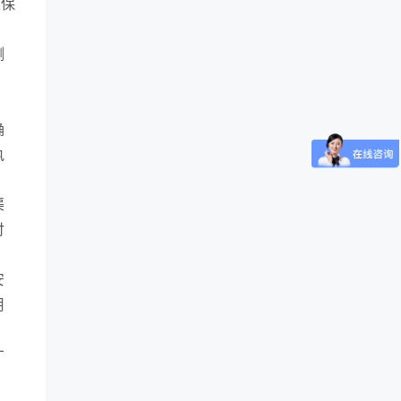
效保
测
、
确
执
渠
付
安
用
才