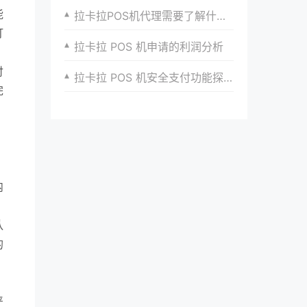
能
拉卡拉POS机代理需要了解什么？（拉卡拉POS机代理怎么样？）
打
拉卡拉 POS 机申请的利润分析
付
拉卡拉 POS 机安全支付功能探秘
完
，
内
队
的
严