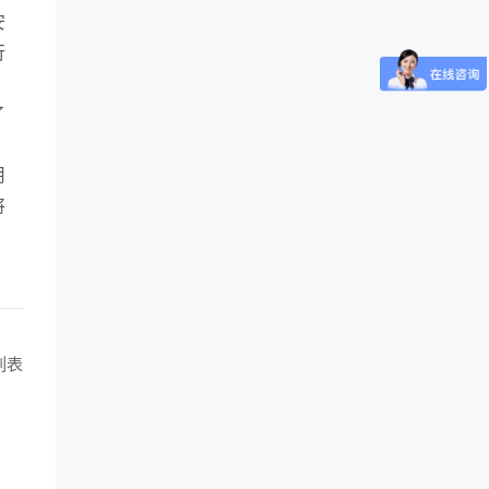
安
行
了
用
将
列表