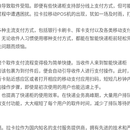
缺导致取件受阻。即便有些快递柜支持部分线上支付方式，但可
程中遭遇困扰。拉卡拉移动POS机的出现，犹如一场及时雨，
多种主流支付方式，包括银行卡刷卡、挥卡支付以及各类移动支
，无论收件人习惯使用哪种支付方式，都能在智能快递柜前轻松
性问题而烦恼。
整个取件支付流程变得极为简单快捷。当收件人来到智能快递柜
到该包裹为到付件后，便会自动引导收件人进行支付操作。此时
行卡贴近感应区或者打开相应的移动支付应用扫码，短短几秒钟
的操作步骤，即使是初次使用的用户也能迅速上手。
，也提高了快递柜的使用效率。在快递业务高峰期，大量用户排
效支付功能，大大缩短了每个用户的取件时间，减少了排队等待
题。拉卡拉作为国内知名的支付服务提供商，拥有先进的技术和