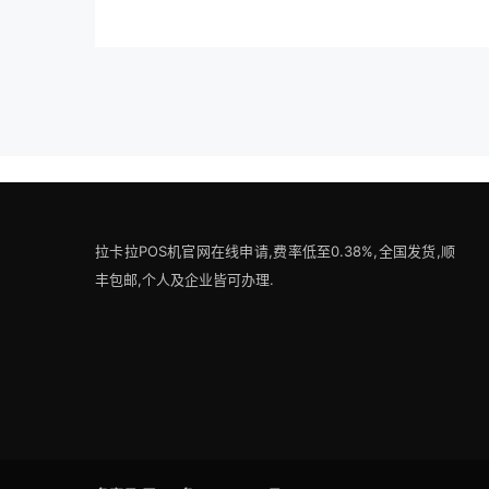
拉卡拉POS机官网在线申请,费率低至0.38%,全国发货,顺
丰包邮,个人及企业皆可办理.