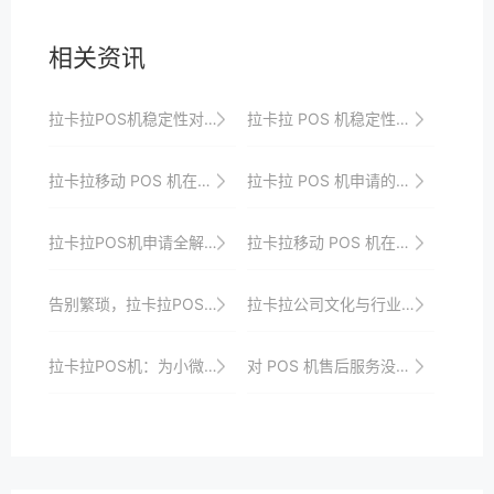
相关资讯
拉卡拉POS机稳定性对业务的影响
拉卡拉 POS 机稳定性的监控与维护方法​
拉卡拉移动 POS 机在数码产品店的应用优势
拉卡拉 POS 机申请的最新政策解读
拉卡拉POS机申请全解析，助力商户数字化转型
拉卡拉移动 POS 机在手机专卖店的支付应用场景
告别繁琐，拉卡拉POS机办理流程轻松上手
拉卡拉公司文化与行业合作关系​
拉卡拉POS机：为小微商户量身定制的支付解决方案
对 POS 机售后服务没信心？拉卡拉 24 小时在线服务有保障