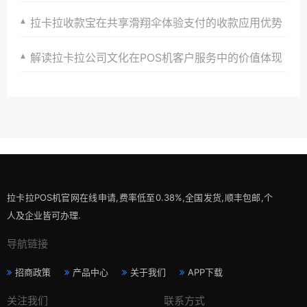
拉卡拉收款宝在共享滑翔伞体验支付的收款应用优势
解读拉卡拉公司文化在POS机客户服务中的价值体现
拉卡拉POS机官网在线申请,费率低至0.38%,全国发货,顺丰包邮,个
人及企业皆可办理.
导航链接
招商政策
产品中心
关于我们
APP下载
关注我们
联系方式