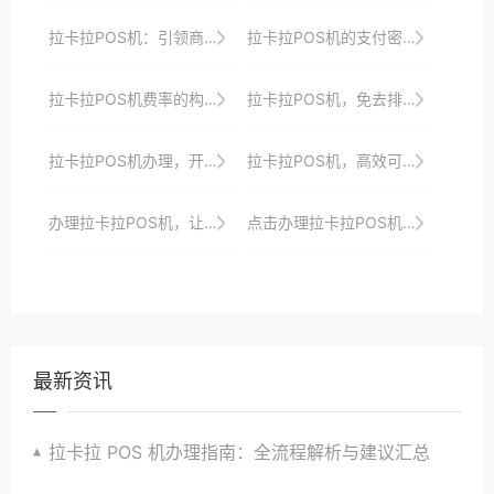
拉卡拉POS机：引领商业支付新时代，创造无限可能
拉卡拉POS机的支付密码设置
拉卡拉POS机费率的构成要素及计算方法
拉卡拉POS机，免去排长队的烦恼！
拉卡拉POS机办理，开启你的支付新篇章
拉卡拉POS机，高效可靠的支付工具
办理拉卡拉POS机，让您的支付更加高效便捷
点击办理拉卡拉POS机，享受便捷支付体验
最新资讯
拉卡拉 POS 机办理指南：全流程解析与建议汇总