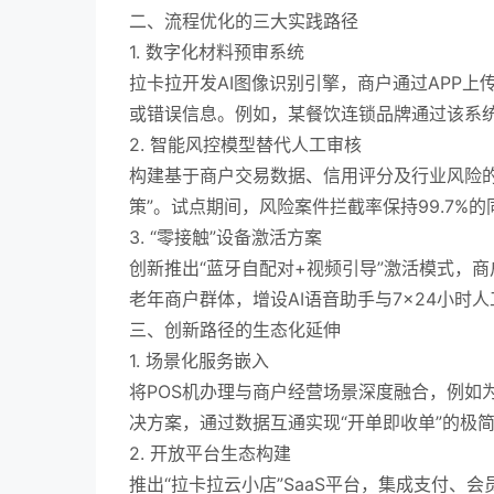
二、流程优化的三大实践路径
1. 数字化材料预审系统
拉卡拉开发AI图像识别引擎，商户通过APP上
或错误信息。例如，某餐饮连锁品牌通过该系统，
2. 智能风控模型替代人工审核
构建基于商户交易数据、信用评分及行业风险的
策”。试点期间，风险案件拦截率保持99.7%
3. “零接触”设备激活方案
创新推出“蓝牙自配对+视频引导”激活模式，
老年商户群体，增设AI语音助手与7×24小时人
三、创新路径的生态化延伸
1. 场景化服务嵌入
将POS机办理与商户经营场景深度融合，例如为
决方案，通过数据互通实现“开单即收单”的极
2. 开放平台生态构建
推出“拉卡拉云小店”SaaS平台，集成支付、