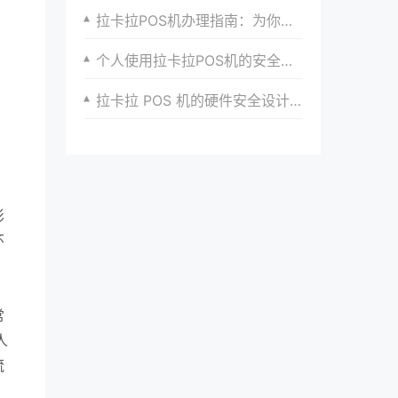
拉卡拉POS机办理指南：为你的支付增添新动力
个人使用拉卡拉POS机的安全防范意识培养
拉卡拉 POS 机的硬件安全设计亮点​
影
环
常
人
流