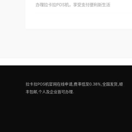
办理拉卡拉POS机，享受支付便利新生活
拉卡拉POS机官网在线申请,费率低至0.38%,全国发货,顺
丰包邮,个人及企业皆可办理.