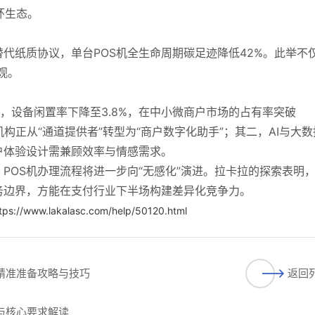
环生态。
代纸质协议，单台POS机全生命周期碳足迹降低42%。此举不
观。
%，设备闲置率下降至3.8%，在中小微商户市场的占有率突破
构正从“通道提供者”转型为“商户数字化助手”；其二，AI与大数
户体验设计需兼顾效率与情感需求。
POS机办理流程将进一步向“无感化”演进。拉卡拉的探索表明
务边界，方能在支付行业下半场构建差异化竞争力。
tps://www.lakalasc.com/help/50120.html
的精准准备攻略与技巧
返回
件与核心要求解读