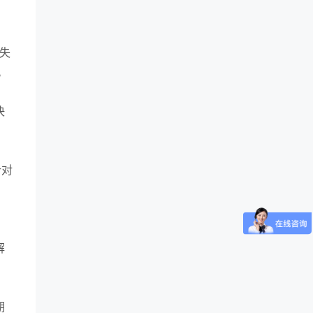
缺失
。
决
针对
解
期