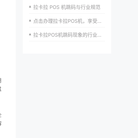
拉卡拉 POS 机跳码与行业规范
点击办理拉卡拉POS机，享受便捷支付体验
拉卡拉POS机跳码现象的行业现状与治理建议
用
其
企
解
、