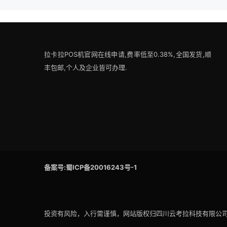
拉卡拉POS机官网在线申请,费率低至0.38%,全国发货,顺
丰包邮,个人及企业皆可办理.
备案号:蜀ICP备20016243号-1
投资有风险，入行需谨慎，网站版权归四川云考拉科技有限公