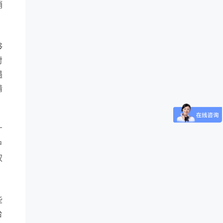
稍
够
对
遇
精
广
户
权
些
台