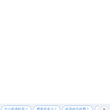
怎么申请机器？
费率是多少？
机器收不收费？
个人可