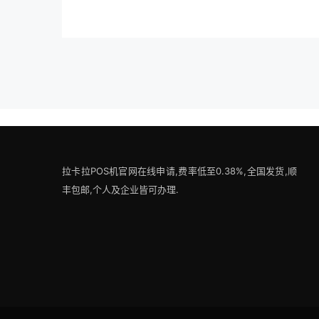
拉卡拉POS机官网在线申请,费率低至0.38%,全国发货,顺
丰包邮,个人及企业皆可办理.