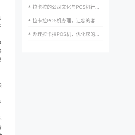
拉卡拉的公司文化与POS机行业社会责任的践行路径
的
拉卡拉POS机办理，让您的客户满意度翻倍
字
办理拉卡拉POS机，优化您的收款流程
申
甚
书
快
、
专
不
行