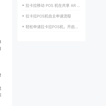
拉卡拉移动 POS 机在共享 AR 游戏支付的便捷支付方式
拉卡拉POS机自主申请流程
轻松申请拉卡拉POS机，开启便捷支付新时代
障
首
，
对
流
知
，