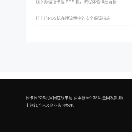
线下办理拉卡拉 POS 机，流程体验详细解析
拉卡拉POS机办理流程中的安全保障措施
拉卡拉POS机官网在线申请,费率低至0.38%,全国发货,顺
丰包邮,个人及企业皆可办理.