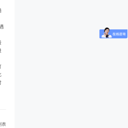
通
。
遇
费
进
打
化
时
列表