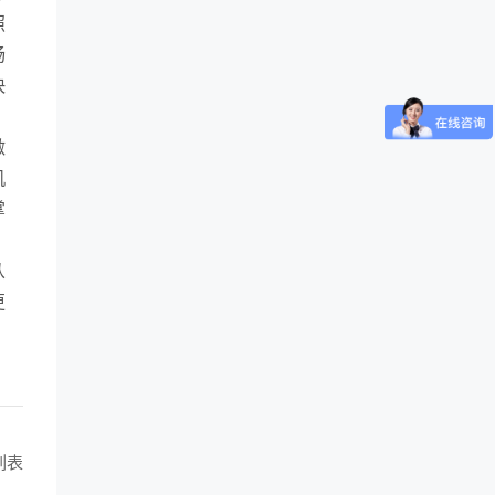
照
畅
快
激
机
掌
从
更
列表