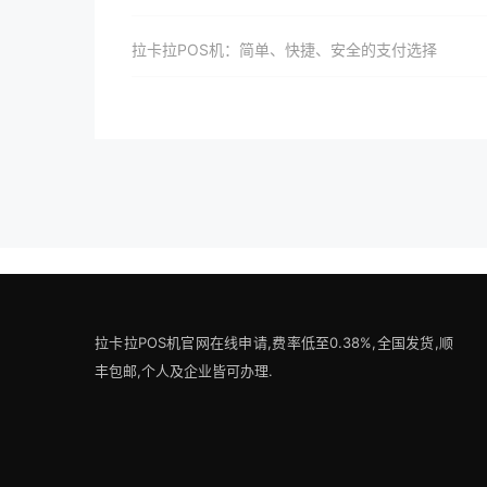
拉卡拉POS机：简单、快捷、安全的支付选择
拉卡拉POS机官网在线申请,费率低至0.38%,全国发货,顺
丰包邮,个人及企业皆可办理.