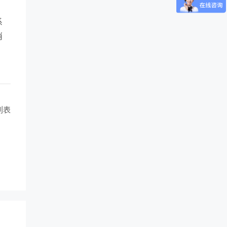
系
消
。
列表