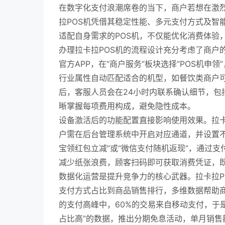
在数字化支付浪潮席卷的当下，商户若想在激
拉POS机凭借其稳定性能、多元支付方式及智
适配自身需求的POS机，不仅能优化消费体验
办理拉卡拉POS机的流程设计充分考虑了商户
官方APP，在“商户服务”板块选择“POS机
行业属性自动匹配适合的机型，如餐饮类商户
后，客服人员会在24小时内联系确认细节，包
晰掌握每项费用构成，避免隐性成本。
设备激活后的功能配置直接影响使用效果。拉卡
户需在后台管理系统中开启对应通道，并设置
宝领红包立减”或“微信支付随机返现”，通过
减少纸张浪费，顾客扫码即可获取消费凭证，
数据化运营是提升竞争力的核心武器。拉卡拉P
支付方式占比到商品销售排行，多维数据帮助商
的支付高峰中，60%的交易来自移动支付，于
占比高”的数据，推出分期免息活动，单月销售