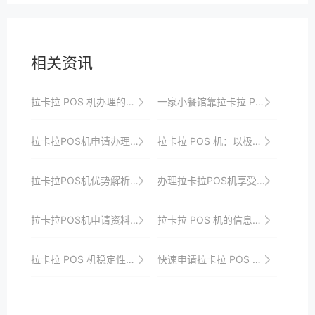
相关资讯
拉卡拉 POS 机办理的合同条款解读
一家小餐馆靠拉卡拉 POS 机，如何实现月均订单量增长 500 单
拉卡拉POS机申请办理的相关政策解读
拉卡拉 POS 机：以极致的售后服务响应时间，树立行业标杆
拉卡拉POS机优势解析及商家增收效果
办理拉卡拉POS机享受优质服务，开启全新支付体验
拉卡拉POS机申请资料准备小贴士，助你顺利过关
拉卡拉 POS 机的信息加密技术解析
拉卡拉 POS 机稳定性的维护计划与实施
快速申请拉卡拉 POS 机，开启便捷收款新旅程