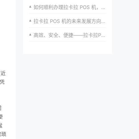
如何顺利办理拉卡拉 POS 机，流程详细解析
拉卡拉 POS 机的未来发展方向探讨
高效、安全、便捷——拉卡拉POS机申请体验分享
下近
凭
需
使
盆
繁琐