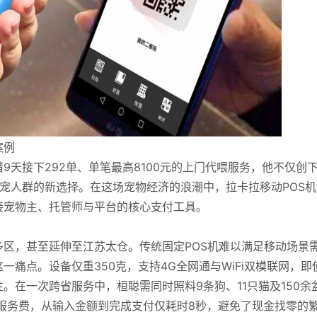
案例
天接下292单、单笔最高8100元的上门代喂服务，他不仅创
宠人群的新选择。在这场宠物经济的浪潮中，拉卡拉移动POS机
接宠物主、托管师与平台的核心支付工具。
区，甚至延伸至江苏太仓。传统固定POS机难以满足移动场景
一痛点。设备仅重350克，支持4G全网通与WiFi双模联网，即
。在一次跨省服务中，桓聪需同时照料9条狗、11只猫及150余
0元服务费，从输入金额到完成支付仅耗时8秒，避免了现金找零的