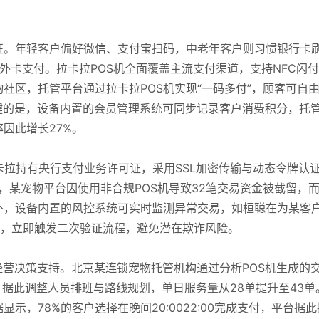
征。年轻客户偏好微信、支付宝扫码，中老年客户则习惯银行卡
ard外卡支付。拉卡拉POS机全面覆盖主流支付渠道，支持NFC闪
社区，托管平台通过拉卡拉POS机实现“一码多付”，顾客可自
关键的是，设备内置的会员管理系统可同步记录客户消费积分，托
因此增长27%。
卡拉持有央行支付业务许可证，采用SSL加密传输与动态令牌认
，某宠物平台因使用非合规POS机导致32笔交易资金被截留，
外，设备内置的风控系统可实时监测异常交易，如桓聪在为某客
%，立即触发二次验证流程，避免潜在欺诈风险。
经营决策支持。北京某连锁宠物托管机构通过分析POS机生成的
，据此调整人员排班与路线规划，单日服务量从28单提升至43单
示，78%的客户选择在晚间20:0022:00完成支付，平台据此