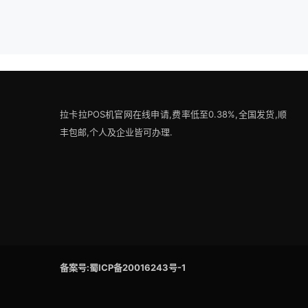
拉卡拉POS机官网在线申请,费率低至0.38%,全国发货,顺
丰包邮,个人及企业皆可办理.
备案号:蜀ICP备20016243号-1