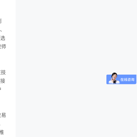
刷
付、
由选
管师
证技
而接
户
交易
。
推