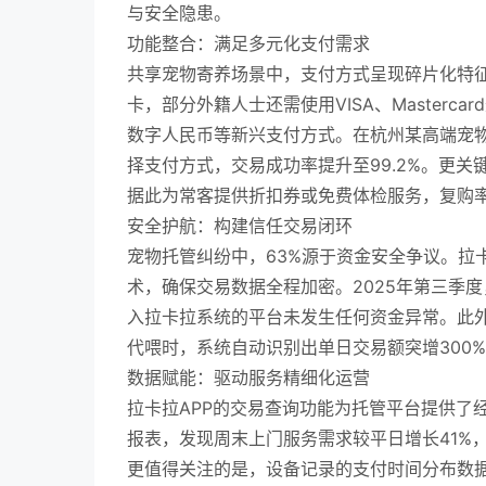
与安全隐患。
功能整合：满足多元化支付需求
共享宠物寄养场景中，支付方式呈现碎片化特
卡，部分外籍人士还需使用VISA、Masterc
数字人民币等新兴支付方式。在杭州某高端宠物
择支付方式，交易成功率提升至99.2%。更
据此为常客提供折扣券或免费体检服务，复购率
安全护航：构建信任交易闭环
宠物托管纠纷中，63%源于资金安全争议。拉
术，确保交易数据全程加密。2025年第三季度
入拉卡拉系统的平台未发生任何资金异常。此
代喂时，系统自动识别出单日交易额突增300
数据赋能：驱动服务精细化运营
拉卡拉APP的交易查询功能为托管平台提供了
报表，发现周末上门服务需求较平日增长41%
更值得关注的是，设备记录的支付时间分布数据显