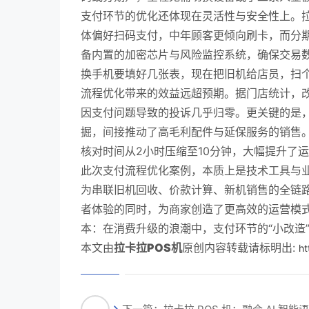
支付环节的优化还体现在灵活性与安全性上。拉
体偏好扫码支付，中年顾客更倾向刷卡，而分
备内置的加密芯片与风险监控系统，确保交易
换手机要填好几张表，现在把旧机给店员，扫个
流程优化带来的效益远超预期。据门店统计，改
因支付问题导致的投诉几乎归零。更关键的是
掘，间接推动了高毛利配件与延保服务的销售。
核对时间从2小时压缩至10分钟，大幅提升了
此次支付流程优化案例，本质上是技术工具与业
为串联旧机回收、价款计算、新机销售的全链
者体验的同时，为商家创造了更高效的运营模
本：在消费升级的浪潮中，支付环节的“小改造
本文由
拉卡拉POS机
原创内容转载请标明出:
ht