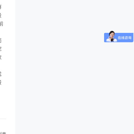
群
设
前
而
挖
款
成
费