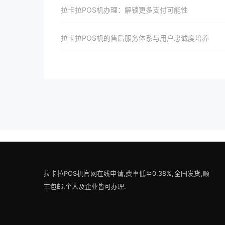
拉卡拉POS机办理：解锁更多支付可能性
拉卡拉POS机的售后服务体系与用户忠诚度培养
拉卡拉POS机官网在线申请,费率低至0.38%,全国发货,顺
丰包邮,个人及企业皆可办理.