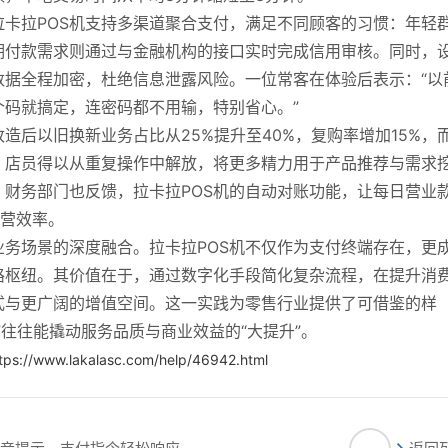
卡拉POS机支持多渠道聚合支付，满足不同顾客的习惯：年轻
期付款需求则通过与金融机构的接口实时完成信用审核。同时，
数据全程加密，杜绝信息泄露风险。一位常客在体验后表示：“以
码就搞定，连密码都不用输，特别省心。”
造后以旧换新业务占比从25%提升至40%，复购率增加15%，
，店员得以从重复操作中解放，将更多精力用于产品推荐与需求
财务部门也反馈，拉卡拉POS机的自动对账功能，让每日营业
运营效率。
务场景的深度融合。拉卡拉POS机不仅作为支付终端存在，更
路枢纽。其价值在于，通过数字化手段简化复杂流程，在提升消
式与更广阔的增值空间。这一实践为零售行业提供了可借鉴的样
”往往能撬动服务品质与商业效益的“大提升”。
tps://www.lakalasc.com/help/46942.html