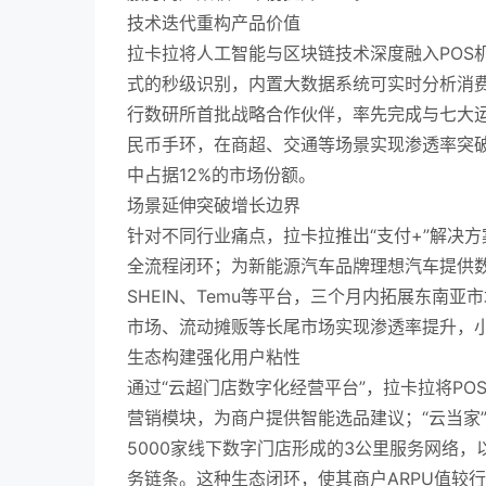
技术迭代重构产品价值
拉卡拉将人工智能与区块链技术深度融入POS
式的秒级识别，内置大数据系统可实时分析消
行数研所首批战略合作伙伴，率先完成与七大运
民币手环，在商超、交通等场景实现渗透率突破
中占据12%的市场份额。
场景延伸突破增长边界
针对不同行业痛点，拉卡拉推出“支付+”解决
全流程闭环；为新能源汽车品牌理想汽车提供
SHEIN、Temu等平台，三个月内拓展东南
市场、流动摊贩等长尾市场实现渗透率提升，小
生态构建强化用户粘性
通过“云超门店数字化经营平台”，拉卡拉将PO
营销模块，为商户提供智能选品建议；“云当家
5000家线下数字门店形成的3公里服务网络，
务链条。这种生态闭环，使其商户ARPU值较行