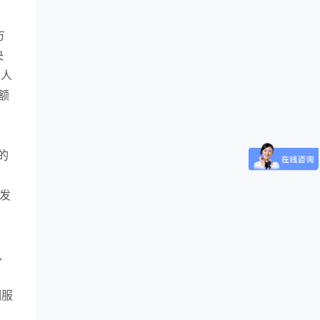
方
央
字人
额
的
批发
、
期服