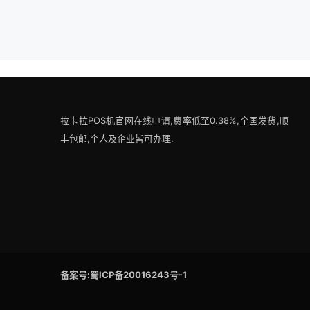
拉卡拉POS机官网在线申请,费率低至0.38%,全国发货,顺
丰包邮,个人及企业皆可办理.
备案号:蜀ICP备20016243号-1