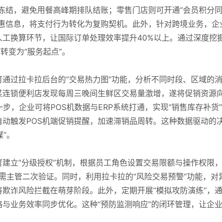
预冻结，避免用餐高峰期排队结账；零售门店则可开通“会员积分
优惠信息，将支付行为转化为复购契机。此外，针对跨境业务，企
工换算环节，让国际订单处理效率提升40%以上。通过深度挖
转变为“服务起点”。
可通过拉卡拉后台的“交易热力图”功能，分析不同时段、区域的
某连锁便利店发现每周三晚间生鲜区交易量激增，遂将促销资源
步，企业可将POS机数据与ERP系统打通，实现“销售库存补货
动触发POS机端促销提醒，加速滞销品周转。这种数据驱动的
谋”。
可建立“分级授权”机制，根据员工角色设置交易限额与操作权限
易需主管二次验证。同时，利用拉卡拉的“风险交易预警”功能，对
欺诈风险拦截在萌芽阶段。此外，定期开展“模拟攻防演练”，
与业务效率同步优化。这种“预防监测响应”的闭环管理，让企