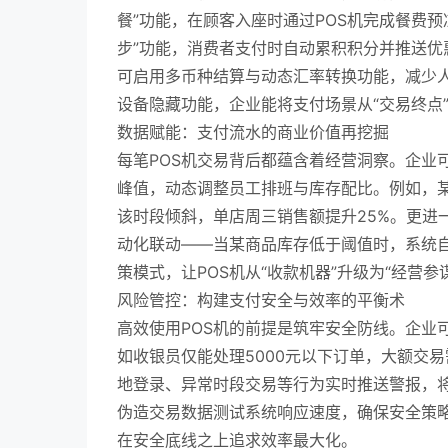
餐”功能，在顾客入座时通过POS机完成餐费
步”功能，消费者支付时自动累积积分并推送
可启用多币种结算与动态汇率转换功能，减少人
设备隐藏功能，企业能将支付场景从“交易终点”
数据赋能：支付流水的商业价值再挖掘
每笔POS机交易背后都蕴含着经营洞察。企业
峰值，动态调整员工排班与库存配比。例如，
该时段倾斜，单店周三销售额提升25%。更进一
动化联动——当某商品库存低于阈值时，系统自
策模式，让POS机从“收款机器”升级为“经营参
风险管控：构建支付安全与效率的平衡术
高效使用POS机的前提是筑牢安全防线。企业
如收银员仅能处理5000元以下订单，大额交
地登录、异常时段交易等行为实时推送警报，将
伪造交易数据测试系统响应速度，确保安全策略
在安全底线之上追求效率最大化。