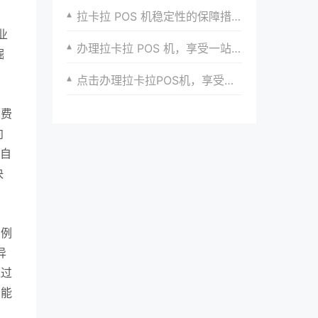
同
拉卡拉 POS 机稳定性的保障措施研究
业
办理拉卡拉 POS 机，享受一站式服务体验的秘诀
掘
点击办理拉卡拉POS机，享受便捷支付新体验
消费
向
”自
决
，例
异
通过
业能