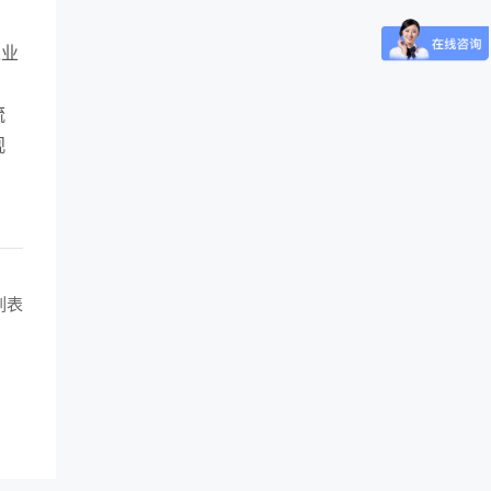
入业
。
流
观
列表