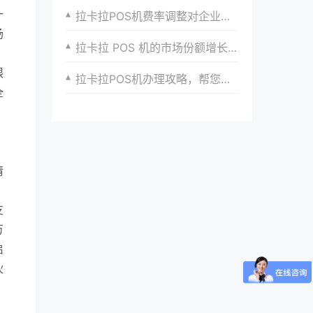
一
拉卡拉POS机费率调整对企业经营的影响及对策
场
拉卡拉 POS 机的市场份额增长与用户需求满足
限
拉卡拉POS机办理攻略，帮您选择最适合的方案
全
、
情
支
万
启
伙