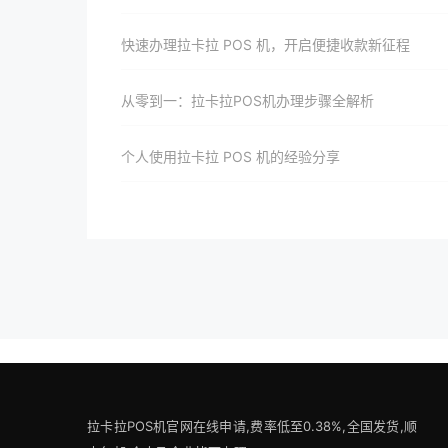
快速办理拉卡拉 POS 机，开启便捷收款新征程
从零到一：拉卡拉POS机办理步骤全解析
个人使用拉卡拉 POS 机的经验分享
拉卡拉POS机官网在线申请,费率低至0.38%,全国发货,顺