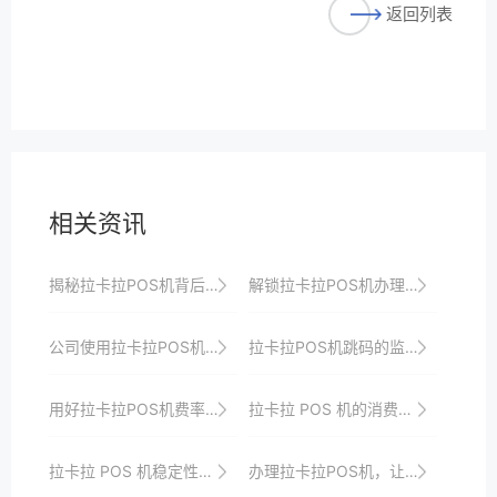
返回列表
相关资讯
揭秘拉卡拉POS机背后的强大技术支持与安全体系
解锁拉卡拉POS机办理技巧，打破支付壁垒
公司使用拉卡拉POS机的流程优化
拉卡拉POS机跳码的监管政策解读与行业自律实践
用好拉卡拉POS机费率，发展你自己的电子支付模式
拉卡拉 POS 机的消费数据分析功能
拉卡拉 POS 机稳定性对业务的重要性
办理拉卡拉POS机，让您的支付变得更加便捷