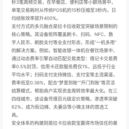
秒3笔高频交易，在早餐店、便利店等小额场景中，
单笔交易耗时从传统POS机的15秒压缩至3秒内，日
均结账效率提升400%。
支付方式的多元融合是拉卡拉收款宝突破场景限制的
核心策略。其设备矩阵覆盖刷卡、扫码、NFC、数
字人民币、刷脸支付等全支付形态，形成“一机多用”
的解决方案。例如，智能收银一体机在餐饮场景中，
通过动态费率引擎自动匹配交易类型：借记卡交易费
率0.5%封顶，信用卡还款服务费仅1%，远低于行业
平均水平；扫码支付支持微信、支付宝等主流渠道，
费率低至0.38%，配合“梦里到账”“开门到账”等灵活
结算模式，帮助商户实现资金周转效率最大化。在三
四线城市，该设备凭借百元级定价策略，渗透率突破
62%，成为街边摊、夫妻店等小微主体的首选工
具。
安全体系的构建则是拉卡拉收款宝赢得市场信任的基