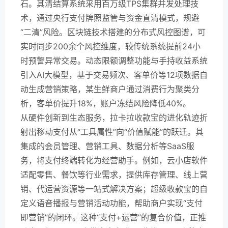
石。其清结算系统采用百万级TPS集群并发处理技
术，通过央行支付牌照监管与资金直清模式，规避
“二清”风险。区块链技术搭建的分布式风控图谱，可
实时同步200余个风控维度，较传统系统提前24小
时预警异常交易。动态限额调整功能与手持收益系统
引入AI大模型，基于交易频次、客单价等12项数据自
动生成营销策略，某生鲜商户通过消费行为聚类分
析，客单价提升18%，账户冻结风险降低40%。
从硬件创新到生态服务，拉卡拉收款宝的进化轨迹折
射出移动支付从“工具属性”向“价值赋能”的跃迁。其
集成的会员管理、营销工具、数据分析等SaaS服
务，将支付终端转化为经营助手。例如，云小店软件
适配零售、餐饮等行业需求，提供库存管理、线上营
销、代运营资源等一站式解决方案；超级收款宝的自
定义语音播报与营销活动功能，帮助商户实现“支付
即营销”的闭环。这种“支付+运营”的复合价值，正推