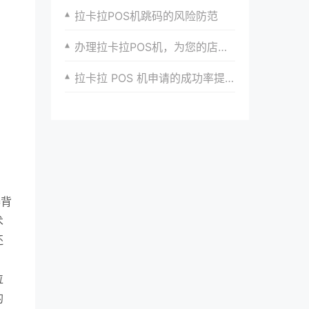
拉卡拉POS机跳码的风险防范
办理拉卡拉POS机，为您的店铺提供多元支付选择
拉卡拉 POS 机申请的成功率提升策略
器背
术
还
位
的