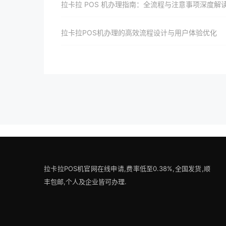
拉卡拉 POS 机办理指南：全流程与注意事项深度解
拉卡拉POS机办理的高效流程设计与用户体验优化
拉卡拉POS机官网在线申请,费率低至0.38%,全国发货,顺
丰包邮,个人及企业皆可办理.