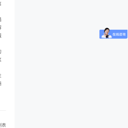
信
描
解
诚
的
这
性
随
。
列表