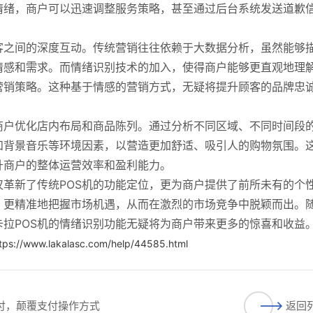
情绪，商户可以迅速调整服务策略，甚至通过后台系统发送道歉
客之间的深度互动。传统营销往往依赖于大数据分析，虽然能够
情感和需求。而情绪识别技术的加入，使得商户能够更直观地理
营销策略。这种基于情感的营销方式，无疑将提升顾客的品牌忠
商户优化店内布局和商品陈列。通过分析不同区域、不同时间段
和背景音乐等环境因素，以营造更加舒适、吸引人的购物氛围。
升商户的整体运营效率和盈利能力。
仅革新了传统POS机的功能定位，更为商户提供了前所未有的个
、更精准地把握市场机遇，从而在激烈的市场竞争中脱颖而出。
拉POS机的情绪识别功能无疑将为商户带来更多的惊喜和收益
tps://www.lakalasc.com/help/44585.html
支付，颠覆支付操作方式
返回