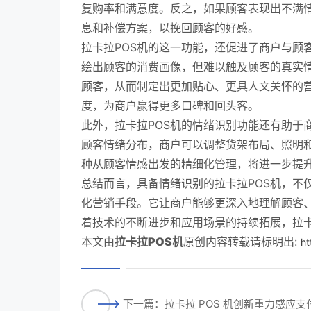
复购率和满意度。反之，如果顾客表现出不满
息和补偿方案，以挽回顾客的好感。
拉卡拉POS机的这一功能，还促进了商户与顾
绘出顾客的消费画像，但难以触及顾客的真实
顾客，从而制定出更加贴心、更具人文关怀的
度，为商户赢得更多口碑和回头客。
此外，拉卡拉POS机的情绪识别功能还有助于
顾客情绪分布，商户可以调整货架布局、照明
种从顾客情感出发的精细化管理，将进一步提
总结而言，具备情绪识别的拉卡拉POS机，不
化营销手段。它让商户能够更深入地理解顾客
着技术的不断进步和应用场景的持续拓展，拉卡
本文由
拉卡拉POS机
原创内容转载请标明出:
ht
下一篇：拉卡拉 POS 机创新重力感应