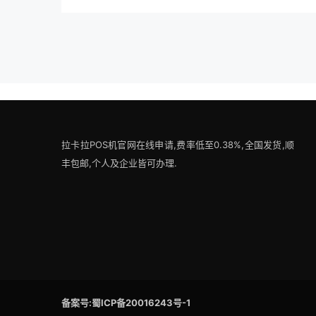
拉卡拉POS机官网在线申请,费率低至0.38%,全国发货,顺
丰包邮,个人及企业皆可办理.
备案号:蜀ICP备20016243号-1