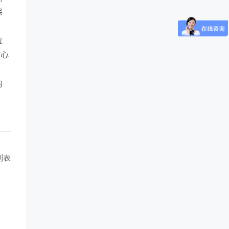
综
拉
贴心
的
列表