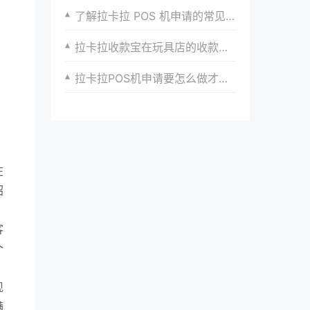
了解拉卡拉 POS 机申请的常见问题
拉卡拉收款宝在玩具店的收款便捷体验
拉卡拉POS机申请要怎么做才能快速通过？
在
绍
客
个
现
满