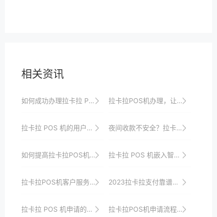
相关资讯
如何成功办理拉卡拉 POS 机，经验分享
拉卡拉POS机办理，让您与顾客建立更紧密的联系
拉卡拉 POS 机的用户需求与满足
夜间收款不安全？拉卡拉移动支付让夜间交易更安心
如何提高拉卡拉POS机申请成功率
拉卡拉 POS 机嵌入智能翻译功能，跨境支付沟通零障碍
拉卡拉POS机客户服务：全方位守护您的支付安全
2023拉卡拉支付靠谱吗？如何办理？
拉卡拉 POS 机申请的资格审核标准与流程
拉卡拉POS机申请流程简化指南