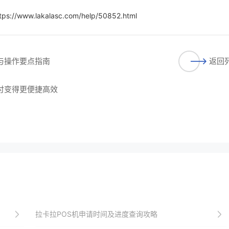
tps://www.lakalasc.com/help/50852.html
程与操作要点指南
返回
支付变得更便捷高效
拉卡拉POS机申请时间及进度查询攻略