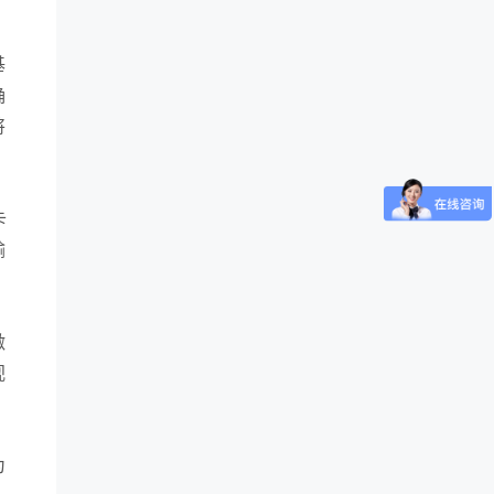
基
确
将
卡
输
激
视
为