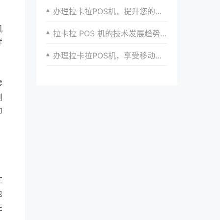
办理拉卡拉POS机，提升您的客户支付满意度
机
拉卡拉 POS 机的技术发展趋势与市场需求预测
详
办理拉卡拉POS机，享受移动支付的便利与安全
零
刷
印
在
也
在