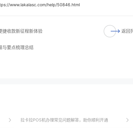
tps://www.lakalasc.com/help/50846.html
启便捷收款新征程新体验
返回
流程与要点梳理总结
拉卡拉POS机办理常见问题解答，助你顺利开通