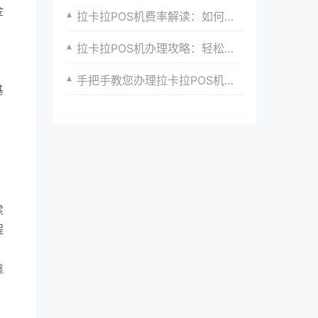
金
拉卡拉POS机费率解读：如何维持可持续盈利？
拉卡拉POS机办理攻略：轻松应对支付挑战
手把手教您办理拉卡拉POS机，不再为入门难而烦恼
基
，
，
续
程
靠