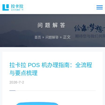
问题解答
»
» 正文
首页
问题解答
拉卡拉 POS 机办理指南：全流程
与要点梳理
2026-7-2