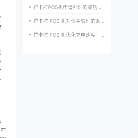
拉卡拉POS机申请办理的成功案例剖析
论
拉卡拉 POS 机对资金管理的助力
收
拉卡拉 POS 机优化充电速度，快速回血继续收款
商
本
于
人
，
，
核
，在