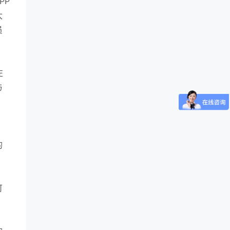
PP
太
员
左
与
，
的
可
，