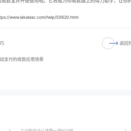
拉收款宝并开始使用啦。它将成为你收款路上的得力助手，让你
tps://www.lakalasc.com/help/50620.html
巧
返回
动支付的收款应用场景
三个知识点认清楚一清POS机