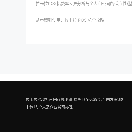
拉卡拉POS机费率差异分析与个人和公司的适应性选
从申请到使用：拉卡拉 POS 机全攻略
拉卡拉POS机官网在线申请,费率低至0.38%,全国发货,顺
丰包邮,个人及企业皆可办理.