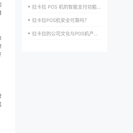
别
拉卡拉 POS 机的智能支付功能解析
借
拉卡拉POS机安全可靠吗？
拉卡拉的公司文化与POS机产品差异化竞争优势
收
速
开
对
成