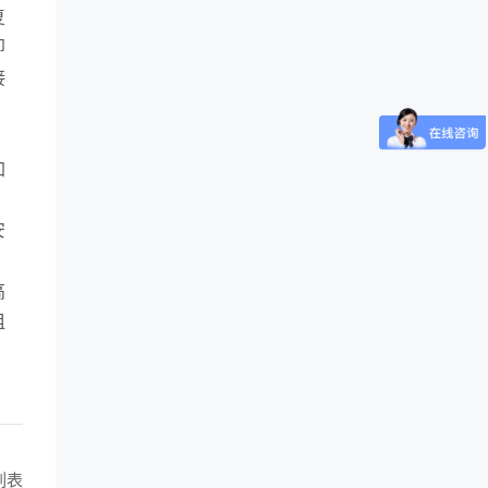
复
即
接
加
，
安
高
租
列表