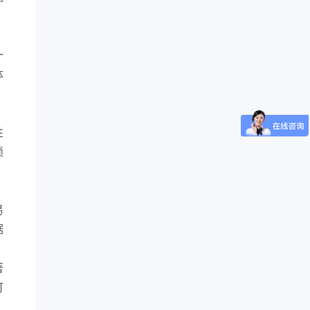
一
体
性
锁
易
据
著
可