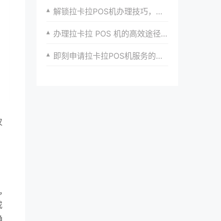
解锁拉卡拉POS机办理技巧，打破支付壁垒
办理拉卡拉 POS 机的高效途径与实践
即刻申请拉卡拉POS机服务的步骤
仅
，
，
或
确