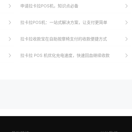
申请拉卡拉POS机，知识点必备
拉卡拉POS机：一站式解决方案，让支付更简单
拉卡拉收款宝在自助按摩椅支付的收款便捷方式
拉卡拉 POS 机优化充电速度，快速回血继续收款