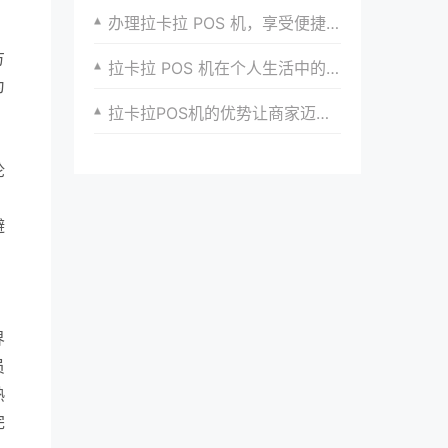
办理拉卡拉 POS 机，享受便捷收款服务体验
方
拉卡拉 POS 机在个人生活中的便捷性
为
拉卡拉POS机的优势让商家迈向成功
论
，
避
，
界
员
熟
完