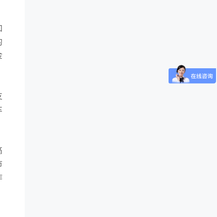
加
的
金
。
支
车
高
市
作