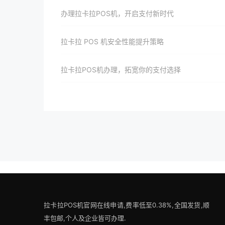
办理拉卡拉POS机，开启支付新时代
拉卡拉 POS 机安全性能提升策略
拉卡拉POS机办理，拓宽你的支付选择
拉卡拉POS机官网在线申请,费率低至0.38%,全国发货,顺
丰包邮,个人及企业皆可办理.