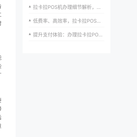
告
拉卡拉POS机办理细节解析，帮助您轻松上手
工
低费率、高效率，拉卡拉POS机是商家的明智之选
时
提升支付体验：办理拉卡拉POS机，从此告别繁琐支付流程
，
能
些
广
要
带
后
意