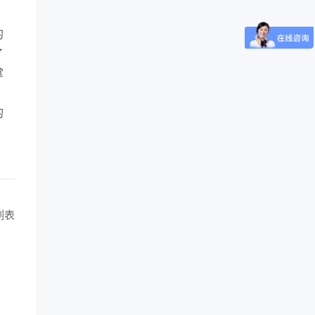
的
了
掌
的
列表