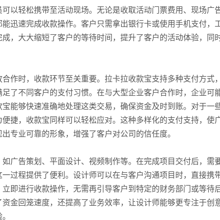
员可以轻松携带至活动现场。无论是收取活动门票费用、现场广
都能迅速完成收款操作。客户只需拿出银行卡或使用手机支付，
完成，大大缩短了客户的等待时间，提升了客户的活动体验，同
放合作时，收款环节至关重要。拉卡拉收款宝支持多种支付方式
满足了不同客户的支付习惯。在与大型企业客户合作时，企业可
款宝能够快速准确地处理这类交易，确保资金及时到账。对于一
为便捷，收款宝同样可以轻松应对。这种多样化的支付支持，使
现出专业可靠的形象，增强了客户对公司的信任度。
，如广告策划、平面设计、视频制作等。在完成项目交付后，需
这一过程提供了便利。设计师可以在与客户沟通项目时，直接携
，立即进行收款操作，无需再引导客户到特定的财务部门或等待
了资金回笼速度，还提高了业务效率，让设计师能够更专注于创
验。