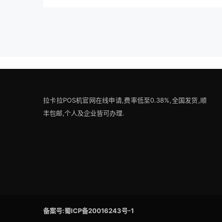
拉卡拉POS机官网在线申请,费率低至0.38%,全国发货,顺
丰包邮,个人及企业皆可办理.
备案号:蜀ICP备20016243号-1