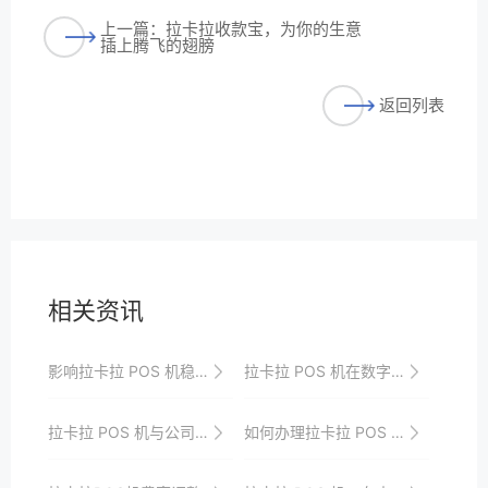
上一篇：拉卡拉收款宝，为你的生意
插上腾飞的翅膀
返回列表
相关资讯
影响拉卡拉 POS 机稳定性的因素
拉卡拉 POS 机在数字货币支付趋势下的布局与发展
拉卡拉 POS 机与公司业务系统的整合
如何办理拉卡拉 POS 机，让生意收款无忧？有妙招