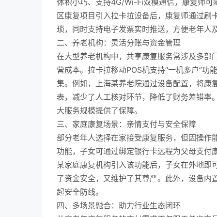
体积小巧、支持4G/Wi-Fi双模通信，康复
区康复项目引入拉卡拉设备后，康复师通过刷卡
琐，同时支持电子发票实时推送，方便老年人
二、养老机构：灵活分账与资金管理
在大型养老机构中，共享康复服务常涉及多部
营成本。拉卡拉移动POS机支持“一机多户”
集。例如，上海某养老院通过设备配置，将康
表，减少了人工核对环节，降低了财务差错率。
大服务规模提供了保障。
三、家庭康复场景：亲情支付与安全保障
部分老年人选择在家接受康复服务，但因操作能
功能，子女可通过绑定银行卡远程为父母支付
某家庭康复机构引入该功能后，子女在外地即可
了资金安全，又维护了其尊严。此外，设备内
起安全防线。
四、多场景融合：助力行业生态闭环