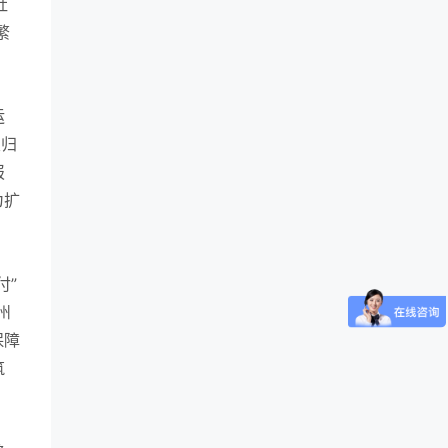
社
繁
运
类归
报
为扩
付”
州
保障
筑