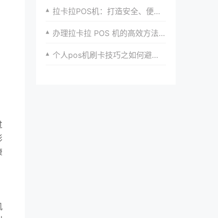
拉卡拉POS机：打造安全、便捷的支付新生态
办理拉卡拉 POS 机的高效方法与实践经验分享
个人pos机刷卡技巧之如何避免降额封卡？
过
影
康
机