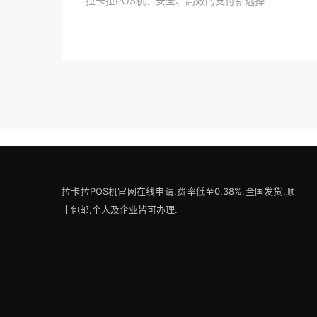
拉卡拉POS机：安全、高效的支付新选择
拉卡拉POS机官网在线申请,费率低至0.38%,全国发货,顺
丰包邮,个人及企业皆可办理.