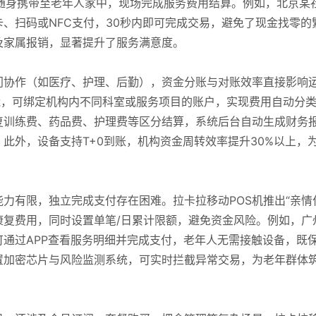
师可随身携带至老年人家中，现场完成服务费用结算。例如，北京某
、扫码或NFC支付，30秒内即可完成交易，避免了现金找零的
及家属报销，显著提升了服务满意度。
门协作（如医疗、护理、后勤），资金分账与对账效率直接影响
功能，可绑定机构内不同科室或服务项目的账户，实现费用自动分
复训练费、药品费、护理费等区分结算，系统后台自动生成财务
此外，设备支持T+0到账，机构资金周转效率提升30%以上，
力有限，独立完成支付存在困难。拉卡拉移动POS机推出“亲情
康复费用，同时设置单笔/日累计限额，避免资金风险。例如，广
通过APP查看服务明细并完成支付，老年人无需接触设备，既
置加密芯片与风险监测系统，可实时拦截异常交易，为老年群体