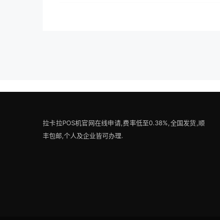
拉卡拉POS机官网在线申请,费率低至0.38%,全国发货,顺
丰包邮,个人及企业皆可办理.