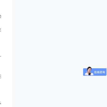
动
、
支
。
一
还
多