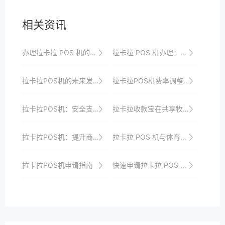
相关资讯
办理拉卡拉 POS 机的流程与注意要点详解
拉卡拉 POS 机办理：申请流程与优势亮点剖析解读超深入
拉卡拉POS机的未来发展趋势与战略规划展望
拉卡拉POS机费率调整规则，如何应对不同商户类别的费率变化？
拉卡拉POS机：安全支付，无忧交易
拉卡拉收款宝在共享牧场体验支付的收款便捷方式
拉卡拉POS机：提升商业运营效率的新途径
拉卡拉 POS 机与体育赛事主办方合作，服务赛事支付
拉卡拉POS机申请指南
快速申请拉卡拉 POS 机的步骤