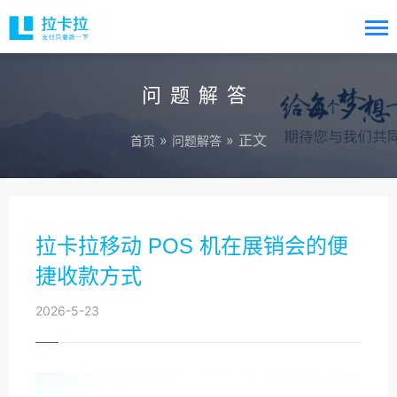
问题解答
»
» 正文
首页
问题解答
拉卡拉移动 POS 机在展销会的便
捷收款方式
2026-5-23