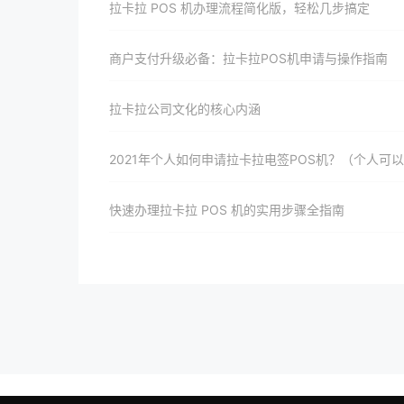
拉卡拉 POS 机办理流程简化版，轻松几步搞定
商户支付升级必备：拉卡拉POS机申请与操作指南
拉卡拉公司文化的核心内涵
2021年个人如何申请拉卡拉电签POS机？（个人可以申请POS机
快速办理拉卡拉 POS 机的实用步骤全指南