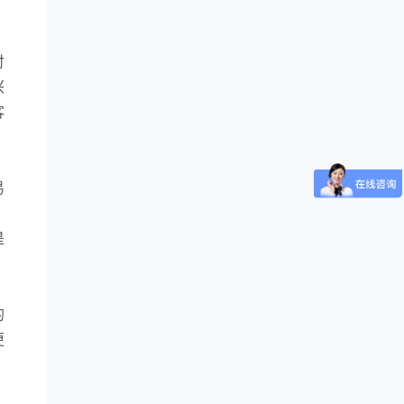
付
兴
客
易
是
的
更