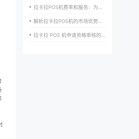
拉卡拉POS机费率和服务：为什么成为行业标杆
解析拉卡拉POS机的市场优势与发展前景
拉卡拉 POS 机申请资格审核的重点环节
营
场
保
时
。