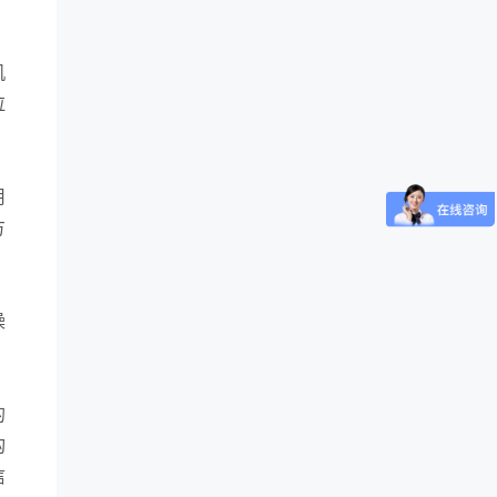
机
拉
用
方
操
，
的
构
信