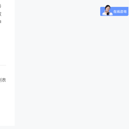
与
效
申
。
列表