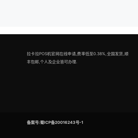
拉卡拉POS机官网在线申请,费率低至0.38%,全国发货,顺
丰包邮,个人及企业皆可办理.
备案号:蜀ICP备20016243号-1