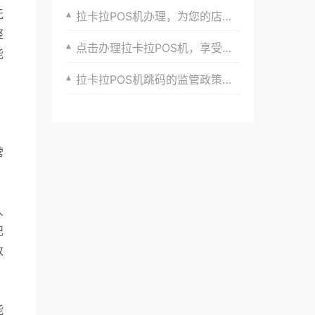
无
拉卡拉POS机办理，为您的店铺提供更多增值服务
整
点击办理拉卡拉POS机，享受便捷支付体验
能
拉卡拉POS机跳码的监管政策解读与行业自律实践
。
营
人
记
改
能