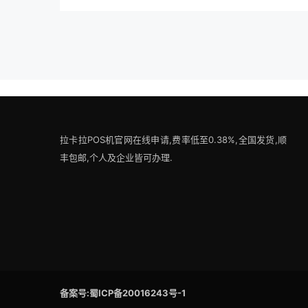
拉卡拉POS机官网在线申请,费率低至0.38%,全国发货,顺
丰包邮,个人及企业皆可办理.
备案号:蜀ICP备20016243号-1