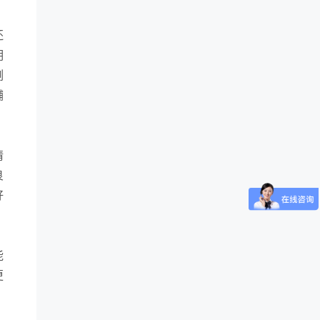
还
明
例
铺
请
良
好
能
更
，