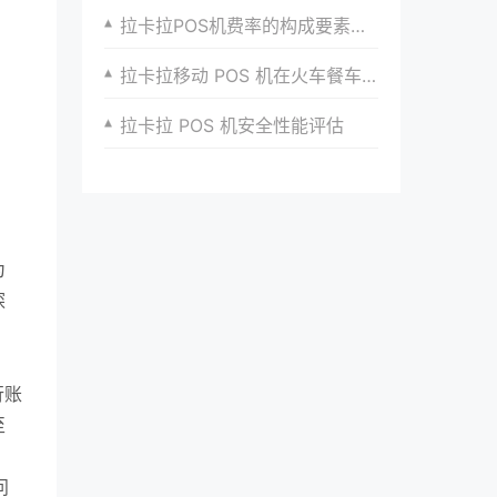
拉卡拉POS机费率的构成要素及计算方法
拉卡拉移动 POS 机在火车餐车的便捷支付体验
拉卡拉 POS 机安全性能评估
为
探
行账
至
问