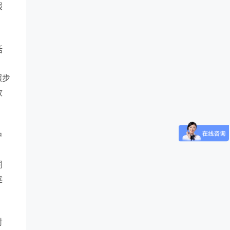
服
括
照步
收
户
同
选
付