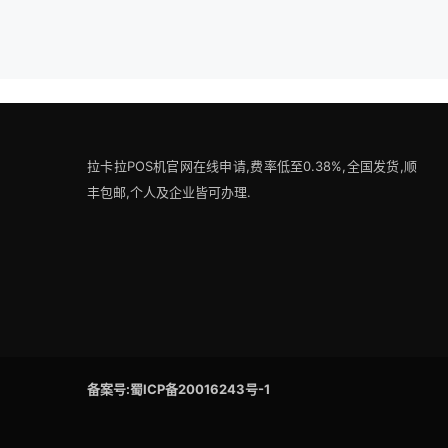
拉卡拉POS机官网在线申请,费率低至0.38%,全国发货,顺
丰包邮,个人及企业皆可办理.
备案号:蜀ICP备20016243号-1