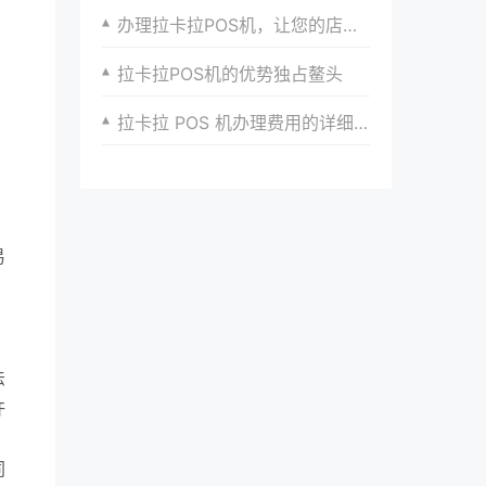
办理拉卡拉POS机，让您的店铺支付更加高效安全
拉卡拉POS机的优势独占鳌头
拉卡拉 POS 机办理费用的详细解读与合理规划
易
，
法
许
同